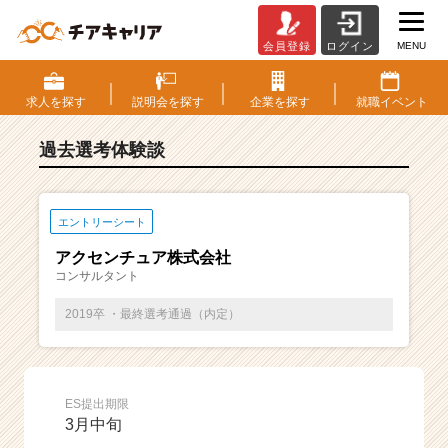
MENU
会員登録
ログイン
E
S・
選
求人を
探す
説明会を
探す
企業を
探す
就職
イベント
考
体
過去選考体験談
験
談
一
覧
エントリーシート
|
アクセンチュア株式会社
ベ
コンサルタント
ン
チ
2019卒 ・最終選考通過（内定）
ャ
ー・
成
長
ES提出期限
企
3月中旬
業