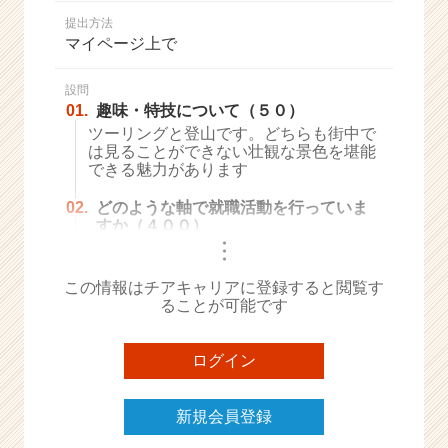
か
提出方法
ら
マイページ上で
ス
カ
ウ
設問
01.
趣味・特技について（５０）
ト
が
ツーリングと登山です。どちらも街中で
は見ることができない壮観な景色を堪能
届
できる魅力があります
く
就
02.
どのような軸で就職活動を行っていま
活
すか（４００）
サ
・
・
イ
・
ト
この情報はチアキャリアに登録すると閲覧す
チ
ることが可能です
ア
キ
ログイン
ャ
リ
ア
新規会員登録
（C
h