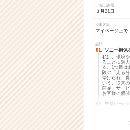
業
ES提出期限
か
３月21日
ら
ス
提出方法
カ
マイページ上で
ウ
ト
設問
が
01.
ソニー損保
届
私は、環境や
く
ることに魅力
就
る。1つ目は
活
険の「走る分
サ
挙げられ、貴
イ
いう、従来の
商品・サービ
ト
お客様に価値
チ
ア
02.
学業につい
キ
ャ
リ
ア