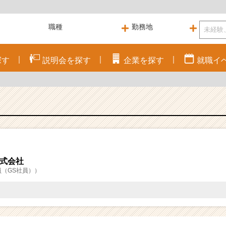
探す
説明会を
探す
企業を
探す
就職
イ
式会社
（GS社員））