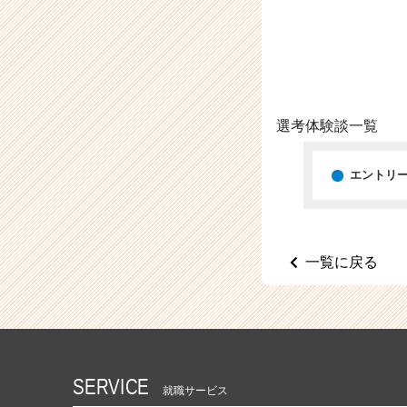
（C
h
e
e
r
C
a
選考体験談一覧
r
e
e
エントリ
r）
一覧に戻る
SERVICE
就職サービス