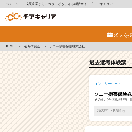
ベンチャー・成長企業からスカウトがもらえる就活サイト「チアキャリア」
E
S・
求人を
選
考
HOME
＞
選考体験談
＞
ソニー損害保険株式会社
体
験
談
過去選考体験談
一
覧
|
エントリーシート
ベ
ン
ソニー損害保険株
チ
その他（全国勤務型社員
ャ
ー・
2023卒 ・ES通過
成
長
企