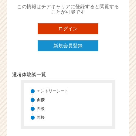
か
この情報はチアキャリアに登録すると閲覧する
ら
ことが可能です
ス
カ
ウ
ログイン
ト
が
新規会員登録
届
く
就
活
サ
選考体験談一覧
イ
ト
チ
エントリーシート
ア
面接
キ
面談
ャ
リ
面接
ア
（C
h