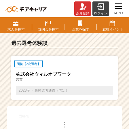
MENU
会員登録
ログイン
E
S・
選
求人を
探す
説明会を
探す
企業を
探す
就職
イベント
考
体
過去選考体験談
験
談
一
覧
面接【2次選考】
|
株式会社ウィルオブワーク
ベ
営業
ン
チ
2023卒 ・最終選考通過（内定）
ャ
ー・
成
長
面接名
企
・
業
・
・