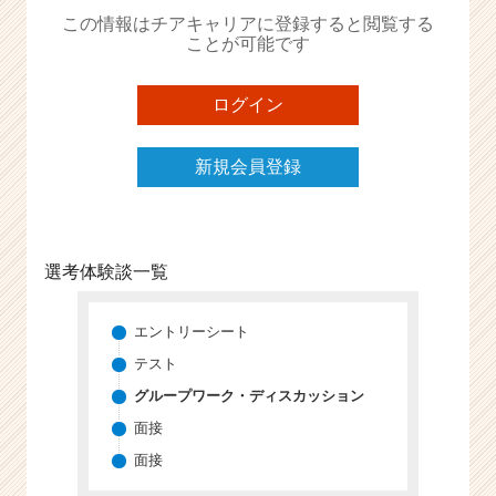
か
この情報はチアキャリアに登録すると閲覧する
ら
ことが可能です
ス
カ
ウ
ログイン
ト
が
新規会員登録
届
く
就
活
サ
選考体験談一覧
イ
ト
チ
エントリーシート
ア
テスト
キ
グループワーク・ディスカッション
ャ
リ
面接
ア
面接
（C
h