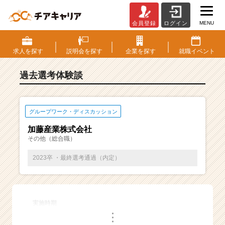
MENU
会員登録
ログイン
E
S・
選
求人を
探す
説明会を
探す
企業を
探す
就職
イベント
考
体
過去選考体験談
験
談
一
覧
グループワーク・ディスカッション
|
加藤産業株式会社
ベ
その他（総合職）
ン
チ
2023卒 ・最終選考通過（内定）
ャ
ー・
成
長
実施時期
企
・
業
・
・