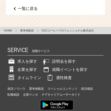
e
一覧に戻る
e
r
C
a
r
HOME
＞
選考体験談
＞
UCCコーヒープロフェッショナル株式会社
e
e
r）
SERVICE
就職サービス
求人を探す
説明会を探す
企業を探す
就職イベントを探す
タイムライン
適性検査
就活ノウハウ
選考体験談
スペシャルコンテンツ
就活相談
転職相談
企業マンガ
チアキャリアユーザーガイド