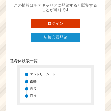
か
この情報はチアキャリアに登録すると閲覧する
ら
ことが可能です
ス
カ
ウ
ログイン
ト
が
新規会員登録
届
く
就
活
サ
選考体験談一覧
イ
ト
チ
エントリーシート
ア
面接
キ
面接
ャ
リ
面接
ア
（C
h