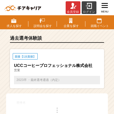
MENU
会員登録
ログイン
E
S・
選
求人を
探す
説明会を
探す
企業を
探す
就職
イベント
考
体
過去選考体験談
験
談
一
覧
面接【1次面接】
|
UCCコーヒープロフェッショナル株式会社
ベ
営業
ン
チ
2023卒 ・最終選考通過（内定）
ャ
ー・
成
長
面接名
企
・
業
・
・