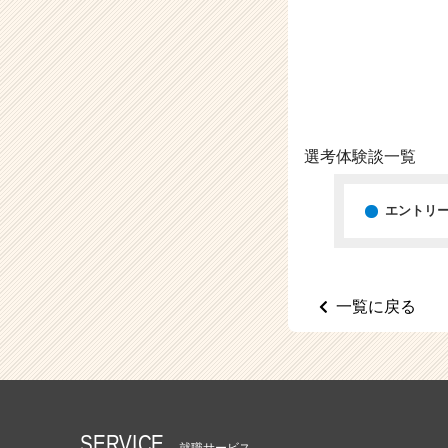
（C
h
e
e
r
C
a
r
選考体験談一覧
e
e
エントリ
r）
一覧に戻る
SERVICE