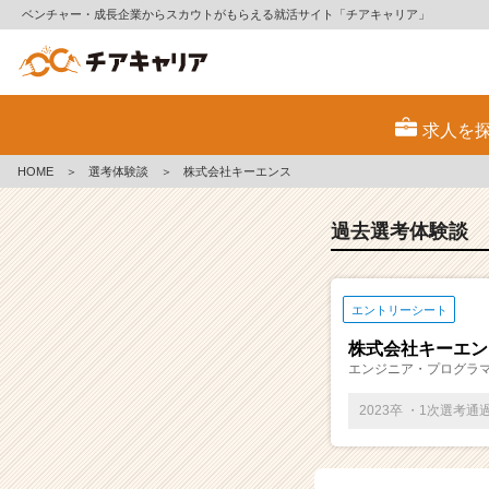
ベンチャー・成長企業からスカウトがもらえる就活サイト「チアキャリア」
E
S・
求人を
選
考
HOME
＞
選考体験談
＞
株式会社キーエンス
体
験
談
過去選考体験談
一
覧
|
エントリーシート
ベ
ン
株式会社キーエン
チ
エンジニア・プログラ
ャ
ー・
2023卒 ・1次選考通
成
長
企