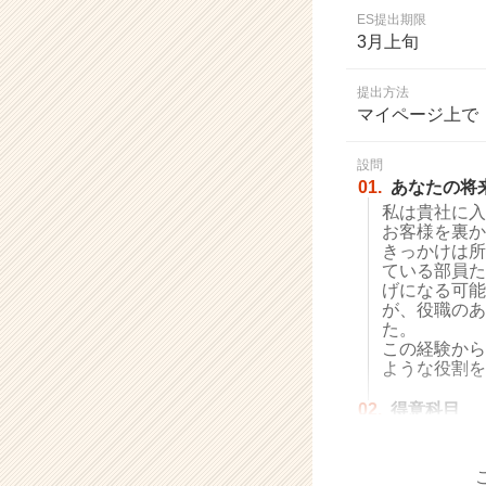
業
ES提出期限
か
3月上旬
ら
ス
提出方法
カ
マイページ上で
ウ
ト
設問
が
01.
あなたの将
届
私は貴社に入
く
お客様を裏か
就
きっかけは所
活
ている部員た
サ
げになる可能
イ
が、役職のあ
た。
ト
この経験から
チ
ような役割を
ア
キ
02.
得意科目
ャ
リ
ア