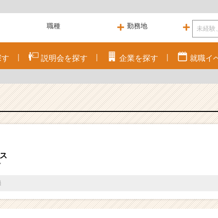
探す
説明会を
探す
企業を
探す
就職
イ
ス
マ
過