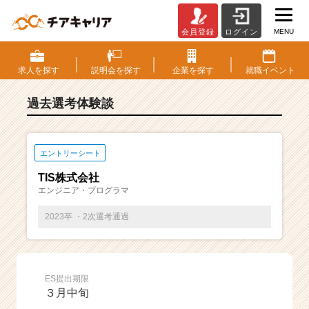
MENU
会員登録
ログイン
E
S・
選
求人を
探す
説明会を
探す
企業を
探す
就職
イベント
考
体
過去選考体験談
験
談
一
覧
エントリーシート
|
TIS株式会社
ベ
エンジニア・プログラマ
ン
チ
2023卒 ・2次選考通過
ャ
ー・
成
長
ES提出期限
企
３月中旬
業