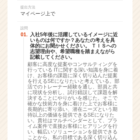
か
提出方法
ら
マイページ上で
ス
カ
ウ
設問
01.
入社5年後に活躍しているイメージに近
ト
いものは何ですか？あなたの考えを具
が
体的にお聞かせください。 ＴＩＳへの
届
志望理由や、希望職種を踏まえながら
く
記載してください。
就
顧客に高度な提案やコンサルティングを
活
行っている ITに関する深い知識を身に着
サ
け、お客様の課題に深く切り込んだ提案
イ
を行えるSEになりたいと考えている。部
活でのトレーナー経験を通し、部員と共
ト
に現状を分析し、試行錯誤して課題を解
チ
決することにやりがいを感じた。そこで
ア
確かな技術力を身に着けた上でお客様に
キ
長期的に寄り添い、潜在ニーズという期
ャ
待以上の価値を提供できるSEになりた
リ
い。貴社はマルチベンダーとして、プラ
イム案件で直接お客様にヒアリングを行
ア
い、幅広いソリューションを提供できる
（C
ことから、私の目標である深く切り込ん
h