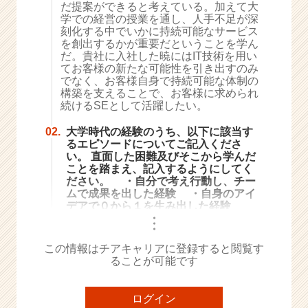
だ提案ができると考えている。加えて大
e
学での経営の授業を通し、人手不足が深
e
刻化する中でいかに持続可能なサービス
r
を創出するかが重要だということを学ん
だ。貴社に入社した暁にはIT技術を用い
C
てお客様の新たな可能性を引き出すのみ
a
でなく、お客様自身で持続可能な体制の
r
構築を支えることで、お客様に求められ
e
続けるSEとして活躍したい。
e
r）
02.
大学時代の経験のうち、以下に該当す
るエピソードについてご記入くださ
い。 直面した困難及びそこから学んだ
ことを踏まえ、記入するようにしてく
ださい。 ・自分で考え行動し、チー
ムで成果を出した経験 ・自身のアイ
デアで０から１を生み出した経験
・
・
・
この情報はチアキャリアに登録すると閲覧す
ることが可能です
ログイン