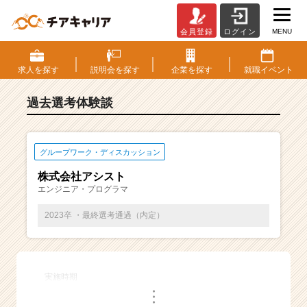
MENU
会員登録
ログイン
E
S・
選
求人を
探す
説明会を
探す
企業を
探す
就職
イベント
考
体
過去選考体験談
験
談
一
覧
グループワーク・ディスカッション
|
株式会社アシスト
ベ
エンジニア・プログラマ
ン
チ
2023卒 ・最終選考通過（内定）
ャ
ー・
成
長
実施時期
企
・
業
・
・