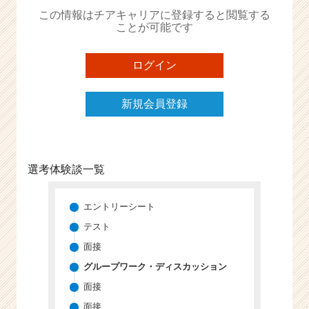
か
この情報はチアキャリアに登録すると閲覧する
ら
ことが可能です
ス
カ
ウ
ログイン
ト
が
新規会員登録
届
く
就
活
サ
選考体験談一覧
イ
ト
チ
エントリーシート
ア
テスト
キ
面接
ャ
リ
グループワーク・ディスカッション
ア
面接
（C
面接
h