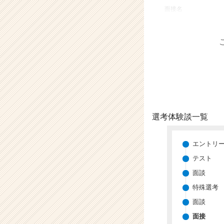
業
面接名
か
ら
ス
カ
ウ
ト
が
届
く
就
選考体験談一覧
活
サ
イ
エントリ
ト
テスト
チ
面談
ア
キ
特殊選考
ャ
面談
リ
ア
面接