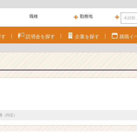
探す
説明会を
探す
企業を
探す
就職
イ
通過（内定）