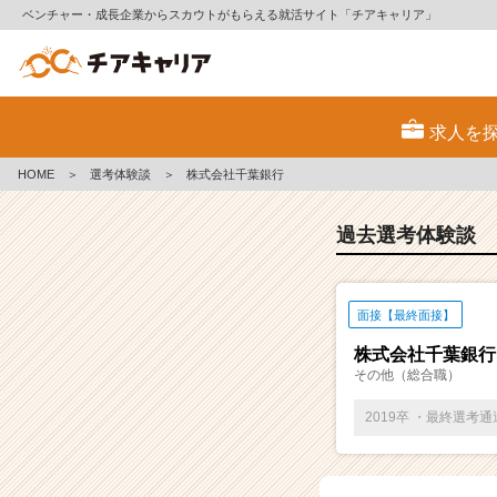
ベンチャー・成長企業からスカウトがもらえる就活サイト「チアキャリア」
E
S・
求人を
選
考
HOME
＞
選考体験談
＞
株式会社千葉銀行
体
験
談
過去選考体験談
一
覧
|
面接【最終面接】
ベ
ン
株式会社千葉銀行
チ
その他（総合職）
ャ
ー・
2019卒 ・最終選考
成
長
企