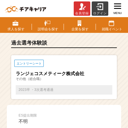
MENU
会員登録
ログイン
E
S・
選
求人を
探す
説明会を
探す
企業を
探す
就職
イベント
考
体
過去選考体験談
験
談
一
覧
エントリーシート
|
ランジェコスメティーク株式会社
ベ
その他（総合職）
ン
チ
2023卒 ・3次選考通過
ャ
ー・
成
長
ES提出期限
企
不明
業