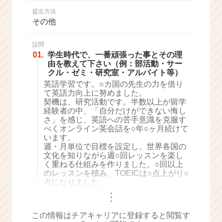
か
提出方法
ら
その他
ス
カ
ウ
設問
01.
学生時代で、一番頑張った事とその理
ト
由を教えて下さい（例：部活動・サー
が
クル・ゼミ・研究室・アルバイト等）
届
英語学習です。○カ国の先生の力を借り
く
て英語力向上に努めました。
就
契機は、研究活動です。半数以上が留学
活
経験者の中、「自分だけができない悔し
サ
さ」を感じ、英語への苦手意識を克服す
イ
べくオンライン英会話を○年○ヶ月続けて
います。
ト
週・月単位で目標を設定し、世界各国の
チ
文化を知りながら週○回レッスンを楽し
ア
く重ねる仕組みを作りました。○回以上
キ
のレッスンを積み、TOEICは○点上がり○
ャ
点になりました。
リ
・
・
ア
・
（C
この情報はチアキャリアに登録すると閲覧す
h