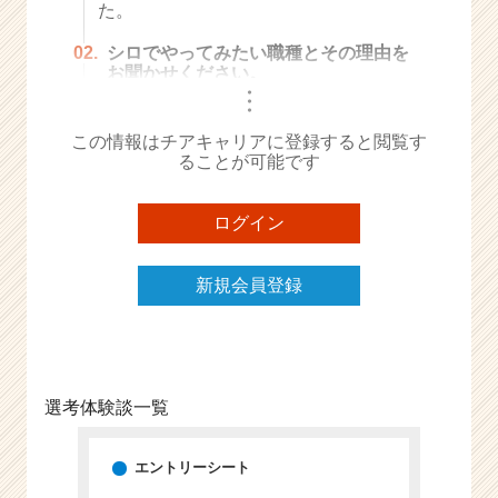
た。
e
e
02.
シロでやってみたい職種とその理由を
r
お聞かせください。
C
・
・
・
a
r
この情報はチアキャリアに登録すると閲覧す
ることが可能です
e
e
r）
ログイン
新規会員登録
選考体験談一覧
エントリーシート