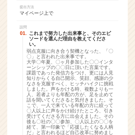
か
提出方法
ら
マイページ上で
ス
カ
ウ
設問
01.
これまで努力した出来事と、そのエピ
ト
ソードを選んだ理由を教えてくださ
が
い。
届
弱点克服に向き合う契機となった、「〇
く
〇」と言われた出来事です。
就
大学〇年夏、〇ヶ月参加した〇〇インタ
活
ーンシップの〇〇日に頂いた言葉です。
サ
課題であった発信力をつけ、更には人見
イ
知りからくる自己開示、笑顔、感謝の少
なさを克服すべく、ヒッチハイクに挑戦
ト
しました。声をかける時、複数よりも一
チ
人、若者よりも年配の方が、足を止めて
ア
話を聞いてくださると気付きました。そ
キ
こで、一人で来ている年配の方に絞って
ャ
〇人以上に声をかけ続けたところ、引き
リ
受けてくださる方に出会えました。その
後も〇社の〇〇参加、〇人以上の〇〇を
ア
経て、第一印象で「応援したくなる人柄
（C
だ」と言われるほど自己改革に努めまし
h