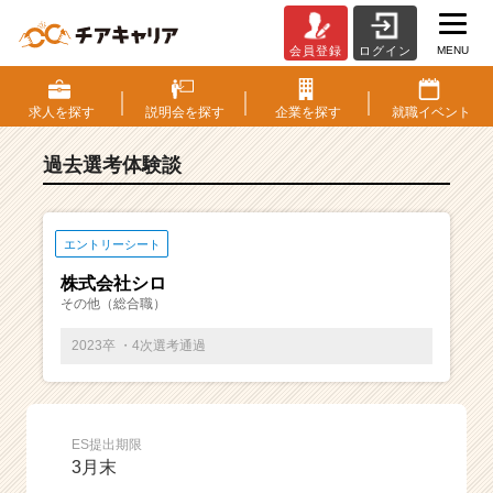
MENU
会員登録
ログイン
E
S・
選
求人を
探す
説明会を
探す
企業を
探す
就職
イベント
考
体
過去選考体験談
験
談
一
覧
エントリーシート
|
株式会社シロ
ベ
その他（総合職）
ン
チ
2023卒 ・4次選考通過
ャ
ー・
成
長
ES提出期限
企
3月末
業