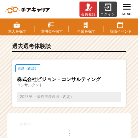
MENU
会員登録
ログイン
E
S・
選
求人を
探す
説明会を
探す
企業を
探す
就職
イベント
考
体
過去選考体験談
験
談
一
覧
面談【面談】
|
株式会社ビジョン・コンサルティング
ベ
コンサルタント
ン
チ
2023卒 ・最終選考通過（内定）
ャ
ー・
成
長
面接名
企
・
業
・
・