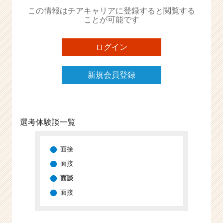
か
この情報はチアキャリアに登録すると閲覧する
ら
ことが可能です
ス
カ
ウ
ログイン
ト
が
新規会員登録
届
く
就
活
サ
選考体験談一覧
イ
ト
チ
面接
ア
面接
キ
面談
ャ
リ
面接
ア
（C
h