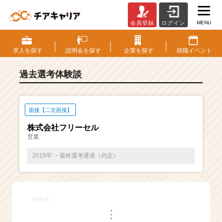
MENU
会員登録
ログイン
E
S・
選
求人を
探す
説明会を
探す
企業を
探す
就職
イベント
考
体
過去選考体験談
験
談
一
覧
面接【二次面接】
|
株式会社フリーセル
ベ
営業
ン
チ
2019卒 ・最終選考通過（内定）
ャ
ー・
成
長
面接名
企
・
業
・
・