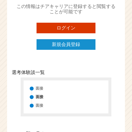
か
この情報はチアキャリアに登録すると閲覧する
ら
ことが可能です
ス
カ
ウ
ログイン
ト
が
新規会員登録
届
く
就
活
サ
選考体験談一覧
イ
ト
チ
面接
ア
面接
キ
面接
ャ
リ
ア
（C
h