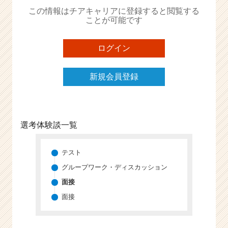
か
この情報はチアキャリアに登録すると閲覧する
ら
ことが可能です
ス
カ
ウ
ログイン
ト
が
新規会員登録
届
く
就
活
サ
選考体験談一覧
イ
ト
チ
テスト
ア
グループワーク・ディスカッション
キ
面接
ャ
リ
面接
ア
（C
h