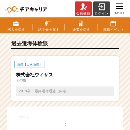
MENU
会員登録
ログイン
E
S・
選
求人を
探す
説明会を
探す
企業を
探す
就職
イベント
考
体
過去選考体験談
験
談
一
覧
面接【１次面接】
|
株式会社ウィザス
ベ
その他
ン
チ
2019卒 ・最終選考通過（内定）
ャ
ー・
成
長
面接名
企
・
業
・
・