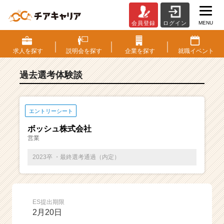
MENU
会員登録
ログイン
E
S・
選
求人を
探す
説明会を
探す
企業を
探す
就職
イベント
考
体
過去選考体験談
験
談
一
覧
エントリーシート
|
ボッシュ株式会社
ベ
営業
ン
チ
2023卒 ・最終選考通過（内定）
ャ
ー・
成
長
ES提出期限
企
2月20日
業