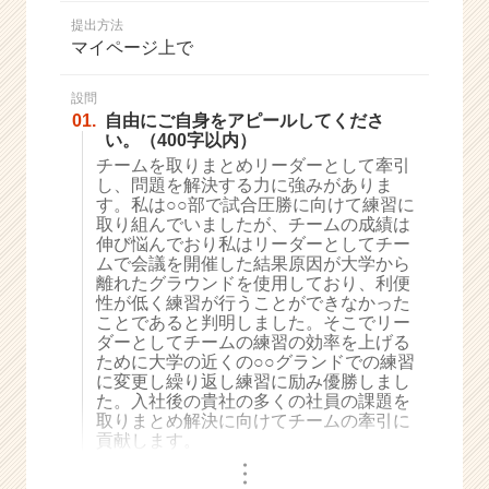
か
提出方法
ら
マイページ上で
ス
カ
ウ
設問
01.
自由にご自身をアピールしてくださ
ト
い。（400字以内）
が
チームを取りまとめリーダーとして牽引
届
し、問題を解決する力に強みがありま
く
す。私は○○部で試合圧勝に向けて練習に
就
取り組んでいましたが、チームの成績は
活
伸び悩んでおり私はリーダーとしてチー
サ
ムで会議を開催した結果原因が大学から
イ
離れたグラウンドを使用しており、利便
性が低く練習が行うことができなかった
ト
ことであると判明しました。そこでリー
チ
ダーとしてチームの練習の効率を上げる
ア
ために大学の近くの○○グランドでの練習
キ
に変更し繰り返し練習に励み優勝しまし
ャ
た。入社後の貴社の多くの社員の課題を
リ
取りまとめ解決に向けてチームの牽引に
貢献します。
ア
（C
・
・
・
h