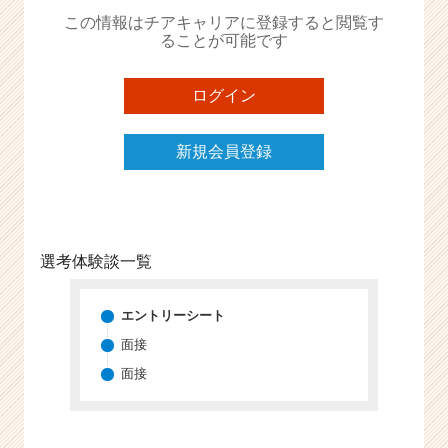
e
この情報はチアキャリアに登録すると閲覧す
ることが可能です
e
r
C
ログイン
a
r
e
新規会員登録
e
r）
選考体験談一覧
エントリーシート
面接
面接