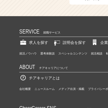
（C
h
e
e
r
C
SERVICE
a
就職サービス
r
e
求人を探す
説明会を探す
企業
e
r）
就活ノウハウ
選考体験談
スペシャルコンテンツ
就活相談
ABOUT
チアキャリアについて
チアキャリアとは
会社概要
ニュースルーム
メディア出演・掲載
プライバシー