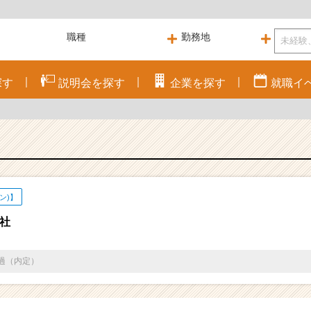
探す
説明会を
探す
企業を
探す
就職
イ
ン)】
社
通過（内定）