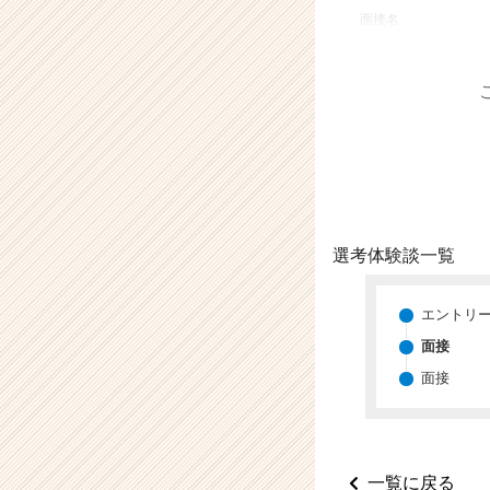
業
面接名
か
ら
ス
カ
ウ
ト
が
届
く
就
選考体験談一覧
活
サ
イ
エントリ
ト
面接
チ
面接
ア
キ
ャ
リ
ア
一覧に戻る