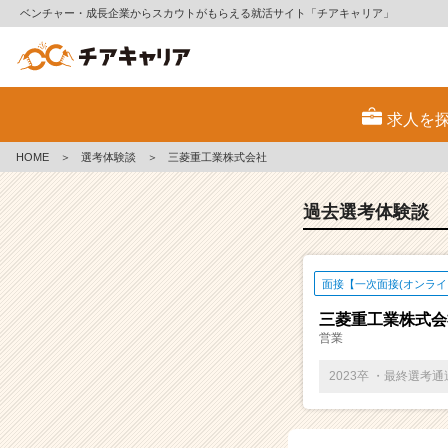
ベンチャー・成長企業からスカウトがもらえる就活サイト「チアキャリア」
E
S・
求人を
選
考
HOME
＞
選考体験談
＞
三菱重工業株式会社
体
験
談
過去選考体験談
一
覧
|
面接【一次面接(オンライ
ベ
ン
三菱重工業株式会
チ
営業
ャ
ー・
2023卒 ・最終選考
成
長
企