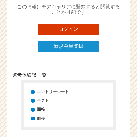
か
この情報はチアキャリアに登録すると閲覧する
ら
ことが可能です
ス
カ
ウ
ログイン
ト
が
新規会員登録
届
く
就
活
サ
選考体験談一覧
イ
ト
チ
エントリーシート
ア
テスト
キ
面接
ャ
リ
面接
ア
（C
h