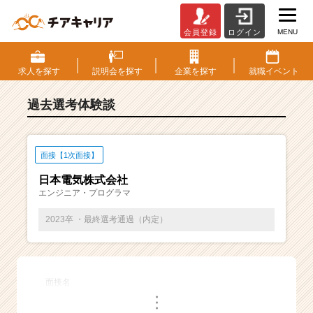
MENU
会員登録
ログイン
E
S・
選
求人を
探す
説明会を
探す
企業を
探す
就職
イベント
考
体
過去選考体験談
験
談
一
覧
面接【1次面接】
|
日本電気株式会社
ベ
エンジニア・プログラマ
ン
チ
2023卒 ・最終選考通過（内定）
ャ
ー・
成
長
面接名
企
・
業
・
・