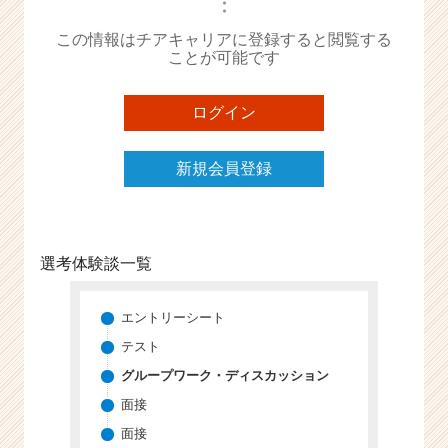
・
か
・
ら
この情報はチアキャリアに登録すると閲覧する
ス
ことが可能です
カ
ウ
ト
ログイン
が
届
新規会員登録
く
就
活
サ
イ
選考体験談一覧
ト
チ
エントリーシート
ア
キ
テスト
ャ
グループワーク・ディスカッション
リ
ア
面接
（C
面接
h