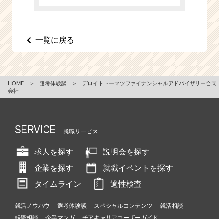
e
e
r
一覧に戻る
C
a
r
e
e
HOME
＞
選考体験談
＞
デロイトトーマツファイナンシャルアドバイザリー合同
r）
会社
SERVICE
就職サービス
求人を探す
説明会を探す
企業を探す
就職イベントを探す
タイムライン
適性検査
就活ノウハウ
選考体験談
スペシャルコンテンツ
就活相談
転職相談
企業マンガ
チアキャリアユーザーガイド