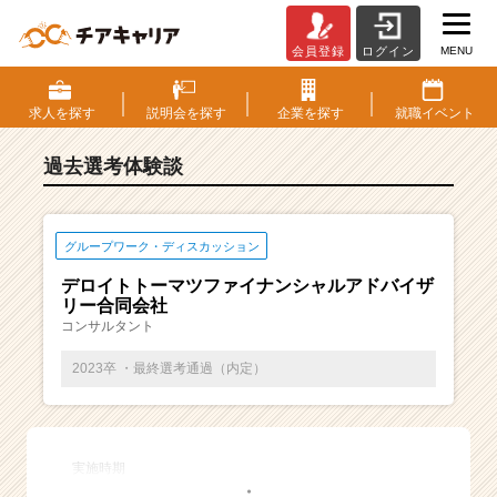
MENU
会員登録
ログイン
E
S・
選
求人を
探す
説明会を
探す
企業を
探す
就職
イベント
考
体
過去選考体験談
験
談
一
覧
グループワーク・ディスカッション
|
デロイトトーマツファイナンシャルアドバイザ
ベ
リー合同会社
ン
コンサルタント
チ
ャ
2023卒 ・最終選考通過（内定）
ー・
成
長
企
実施時期
業
・