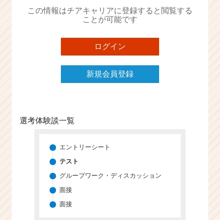
か
この情報はチアキャリアに登録すると閲覧する
ら
ことが可能です
ス
カ
ウ
ログイン
ト
が
新規会員登録
届
く
就
活
サ
選考体験談一覧
イ
ト
チ
エントリーシート
ア
テスト
キ
グループワーク・ディスカッション
ャ
リ
面接
ア
面接
（C
h