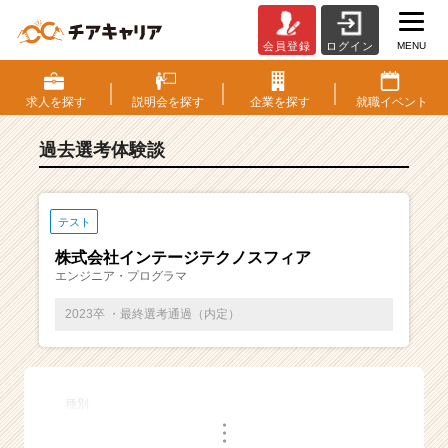
MENU
会員登録
ログイン
E
S・
選
求人を
探す
説明会を
探す
企業を
探す
就職
イベント
考
体
過去選考体験談
験
談
一
覧
テスト
|
株式会社インテージテクノスフィア
ベ
エンジニア・プログラマ
ン
チ
2023卒 ・最終選考通過（内定）
ャ
ー・
成
長
種別
企
・
業
・
・