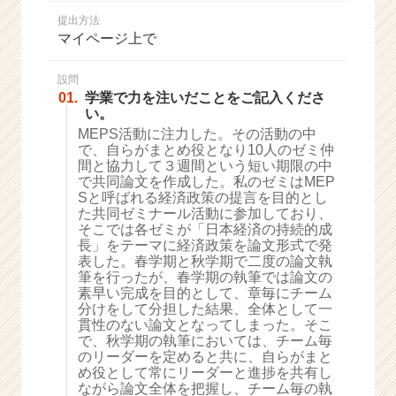
か
提出方法
ら
マイページ上で
ス
カ
ウ
設問
01.
学業で力を注いだことをご記入くださ
ト
い。
が
MEPS活動に注力した。その活動の中
届
で、自らがまとめ役となり10人のゼミ仲
く
間と協力して３週間という短い期限の中
就
で共同論文を作成した。私のゼミはMEP
活
Sと呼ばれる経済政策の提言を目的とし
サ
た共同ゼミナール活動に参加しており、
イ
そこでは各ゼミが「日本経済の持続的成
長」をテーマに経済政策を論文形式で発
ト
表した。春学期と秋学期で二度の論文執
チ
筆を行ったが、春学期の執筆では論文の
ア
素早い完成を目的として、章毎にチーム
キ
分けをして分担した結果、全体として一
ャ
貫性のない論文となってしまった。そこ
リ
で、秋学期の執筆においては、チーム毎
のリーダーを定めると共に、自らがまと
ア
め役として常にリーダーと進捗を共有し
（C
ながら論文全体を把握し、チーム毎の執
h