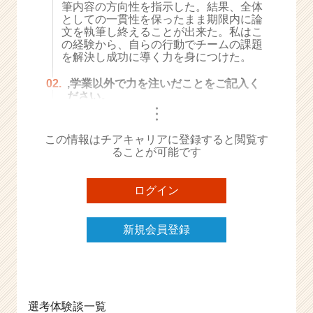
筆内容の方向性を指示した。結果、全体
e
としての一貫性を保ったまま期限内に論
e
文を執筆し終えることが出来た。私はこ
r
の経験から、自らの行動でチームの課題
を解決し成功に導く力を身につけた。
C
a
02.
,学業以外で力を注いだことをご記入く
r
ださい。
e
・
・
e
・
r）
この情報はチアキャリアに登録すると閲覧す
ることが可能です
ログイン
新規会員登録
選考体験談一覧