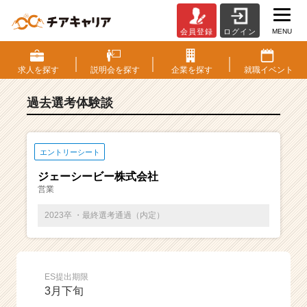
MENU
会員登録
ログイン
E
S・
選
求人を
探す
説明会を
探す
企業を
探す
就職
イベント
考
体
過去選考体験談
験
談
一
覧
エントリーシート
|
ジェーシービー株式会社
ベ
営業
ン
チ
2023卒 ・最終選考通過（内定）
ャ
ー・
成
長
ES提出期限
企
3月下旬
業