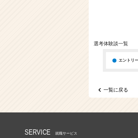
（C
h
e
e
r
C
a
選考体験談一覧
r
e
e
エントリ
r）
一覧に戻る
SERVICE
就職サービス