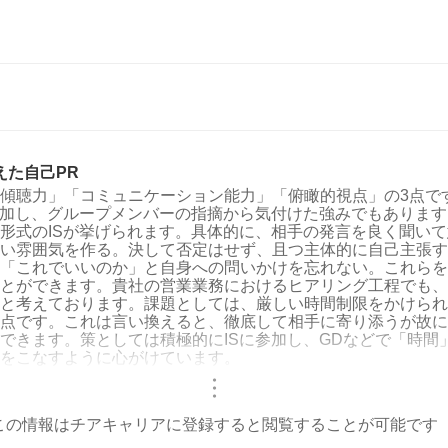
えた自己PR
傾聴力」「コミュニケーション能力」「俯瞰的視点」の3点で
参加し、グループメンバーの指摘から気付けた強みでもありま
形式のISが挙げられます。具体的に、相手の発言を良く聞い
い雰囲気を作る。決して否定はせず、且つ主体的に自己主張す
「これでいいのか」と自身への問いかけを忘れない。これらを
とができます。貴社の営業業務におけるヒアリング工程でも、
と考えております。課題としては、厳しい時間制限をかけられ
点です。これは言い換えると、徹底して相手に寄り添うが故に
できます。策としては積極的にISに参加し、GDなどで「時間
をこなすように心がけています。
・
・
・
この情報はチアキャリアに登録すると閲覧することが可能です