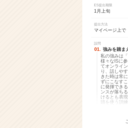
業
ES提出期限
か
1月上旬
ら
ス
提出方法
カ
マイページ上で
ウ
ト
設問
が
01.
強みを踏ま
届
私の強みは「
く
様々なISに
就
てオンライン
活
り、話しやす
サ
きた時は常に
イ
ずにこなすこ
に発揮できる
ト
ンスが落ちる
チ
けるとも表現
ア
頭を使う訓練
キ
ャ
リ
ア