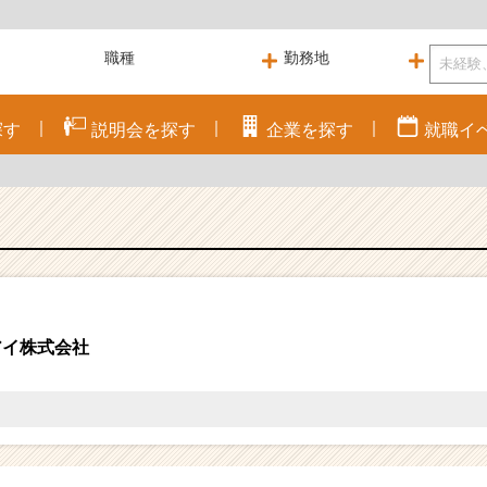
探す
説明会を
探す
企業を
探す
就職
イ
アイ株式会社