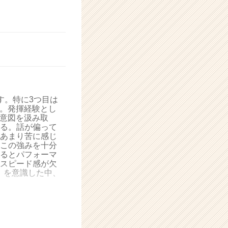
す。特に3つ目は
す。発揮経験とし
て意図を汲み取
る。話が偏って
あまり苦に感じ
この強みを十分
るとパフォーマ
スピード感が欠
」を意識した中、