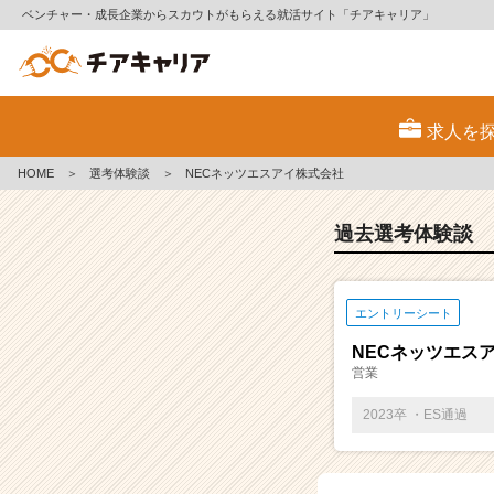
ベンチャー・成長企業からスカウトがもらえる就活サイト「チアキャリア」
E
S・
求人を
選
考
HOME
＞
選考体験談
＞
NECネッツエスアイ株式会社
体
験
談
過去選考体験談
一
覧
|
エントリーシート
ベ
ン
NECネッツエス
チ
営業
ャ
ー・
2023卒 ・ES通過
成
長
企