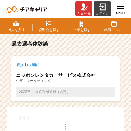
MENU
会員登録
ログイン
E
S・
選
求人を
探す
説明会を
探す
企業を
探す
就職
イベント
考
体
過去選考体験談
験
談
一
覧
面接【1次面接】
|
ニッポンレンタカーサービス株式会社
ベ
企画・マーケティング
ン
チ
2023卒 ・最終選考通過（内定）
ャ
ー・
成
長
面接名
企
・
業
・
・