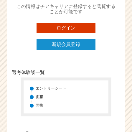
か
この情報はチアキャリアに登録すると閲覧する
ら
ことが可能です
ス
カ
ウ
ログイン
ト
が
新規会員登録
届
く
就
活
サ
選考体験談一覧
イ
ト
チ
エントリーシート
ア
面接
キ
面接
ャ
リ
ア
（C
h