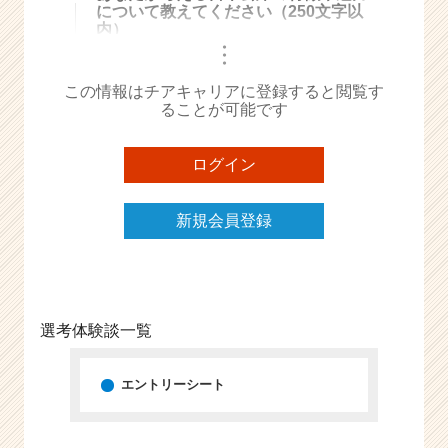
について教えてください（250文字以
e
内）
e
・
・
r
・
C
この情報はチアキャリアに登録すると閲覧す
a
ることが可能です
r
e
ログイン
e
r）
新規会員登録
選考体験談一覧
エントリーシート