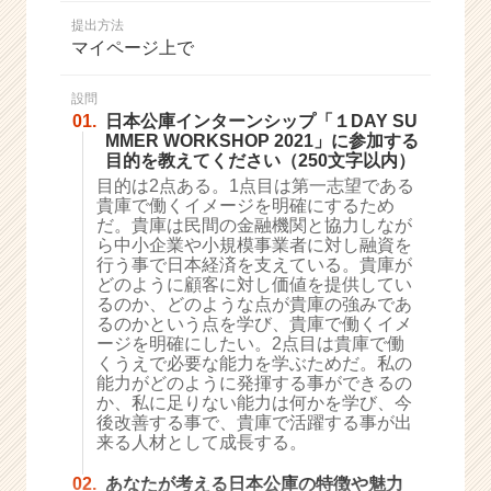
か
提出方法
ら
マイページ上で
ス
カ
ウ
設問
01.
日本公庫インターンシップ「１DAY SU
ト
MMER WORKSHOP 2021」に参加する
が
目的を教えてください（250文字以内）
届
目的は2点ある。1点目は第一志望である
く
貴庫で働くイメージを明確にするため
就
だ。貴庫は民間の金融機関と協力しなが
活
ら中小企業や小規模事業者に対し融資を
サ
行う事で日本経済を支えている。貴庫が
イ
どのように顧客に対し価値を提供してい
るのか、どのような点が貴庫の強みであ
ト
るのかという点を学び、貴庫で働くイメ
チ
ージを明確にしたい。2点目は貴庫で働
ア
くうえで必要な能力を学ぶためだ。私の
キ
能力がどのように発揮する事ができるの
ャ
か、私に足りない能力は何かを学び、今
リ
後改善する事で、貴庫で活躍する事が出
来る人材として成長する。
ア
（C
02.
あなたが考える日本公庫の特徴や魅力
h