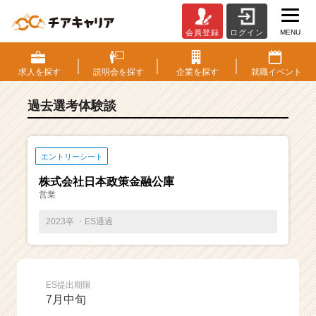
MENU
会員登録
ログイン
E
S・
選
求人を
探す
説明会を
探す
企業を
探す
就職
イベント
考
体
過去選考体験談
験
談
一
覧
エントリーシート
|
株式会社日本政策金融公庫
ベ
営業
ン
チ
2023卒 ・ES通過
ャ
ー・
成
長
ES提出期限
企
7月中旬
業