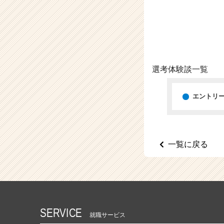
（C
h
e
e
r
C
a
選考体験談一覧
r
e
e
エントリ
r）
一覧に戻る
SERVICE
就職サービス