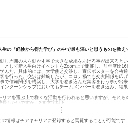
人生の「経験から得た学び」の中で最も深いと思うものを教えて
動し周囲の人を動かす事で大きな成果をあげる事が出来るとい
ーとして新入生向けイベントをZoom上で開催し、前年度比16
学んだ。具体的には、大学側と交渉し、宣伝ポスターを合格通
客を行った。交渉は難航したが、コロナ禍でも交友関係を広げ
事で信頼関係を構築し、大学を巻き込んだ集客を行う事が出来
インターンシップにおいてもチームメンバーを巻き込み、結果
ャリアを選ぶ上で様々な活動を行われると思いますが、それら
成長したいですか。200文字以下
・
・
・
この情報はチアキャリアに登録すると閲覧することが可能です