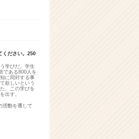
ください。250
う学びだ。学生
倍である800人を
知に同封する事
て欲しいという
た。この学びを
を出す。
の活動を通して