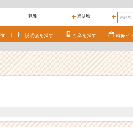
探す
説明会を
探す
企業を
探す
就職
イ