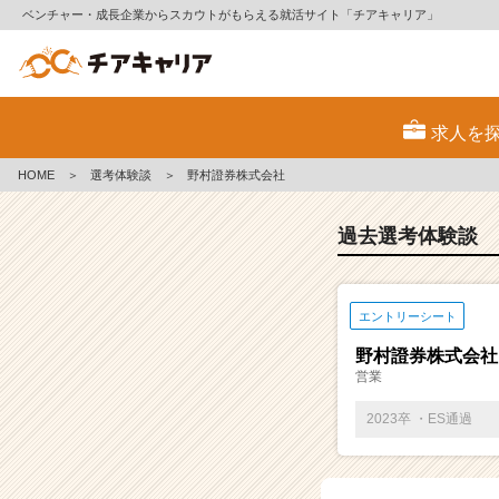
ベンチャー・成長企業からスカウトがもらえる就活サイト「チアキャリア」
E
S・
求人を
選
考
HOME
＞
選考体験談
＞
野村證券株式会社
体
験
談
過去選考体験談
一
覧
|
エントリーシート
ベ
ン
野村證券株式会社
チ
営業
ャ
ー・
2023卒 ・ES通過
成
長
企