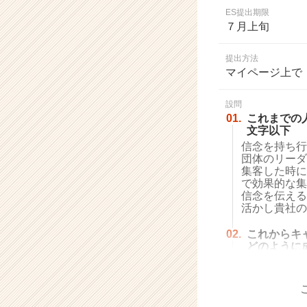
業
ES提出期限
か
７月上旬
ら
ス
提出方法
カ
マイページ上で
ウ
ト
設問
が
01.
これまでの
届
文字以下
く
信念を持ち行
就
団体のリーダ
活
集客した時に
サ
で効果的な集
イ
信念を伝える
活かし貴社の
ト
チ
02.
これからキ
ア
どのように
キ
ャ
リ
ア