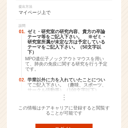
か
提出方法
ら
マイページ上で
ス
カ
ウ
設問
01.
ゼミ・研究室の研究内容、貴方の卒論
ト
テーマ等をご記入下さい。 ※ゼミ・
が
研究室所属が未定な方は予定している
届
テーマをご記入下さい。（50文字以
く
下）
就
MPO遺伝子ノックアウトマウスを用い
活
て、肺炎の免疫に関する研究を行う予定
サ
です。
イ
ト
02.
学業以外に力を入れていたことについ
てご記入下さい。 （趣味、スポーツ、
チ
サークル活動等）（100文字以下）
ア
・
キ
・
・
ャ
この情報はチアキャリアに登録すると閲覧す
リ
ることが可能です
ア
（C
h