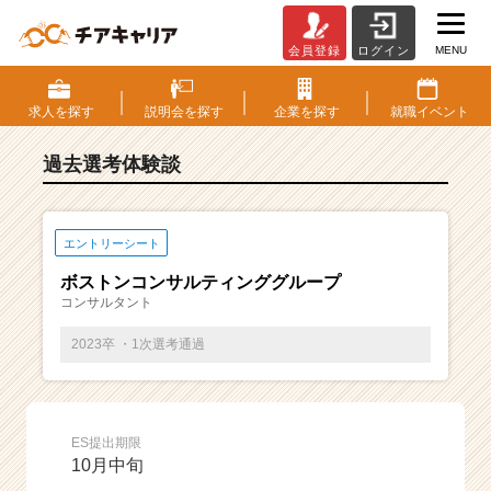
MENU
会員登録
ログイン
E
S・
選
求人を
探す
説明会を
探す
企業を
探す
就職
イベント
考
体
過去選考体験談
験
談
一
覧
エントリーシート
|
ボストンコンサルティンググループ
ベ
コンサルタント
ン
チ
2023卒 ・1次選考通過
ャ
ー・
成
長
ES提出期限
企
10月中旬
業