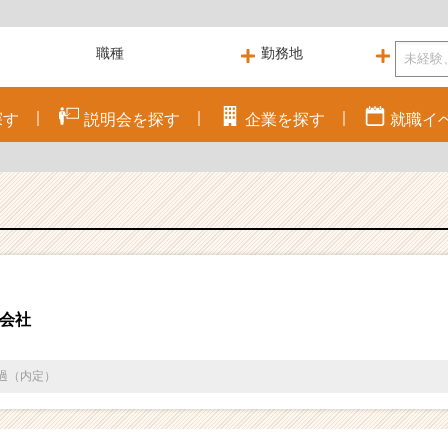
探す
説明会を
探す
企業を
探す
就職
イ
会社
通過（内定）