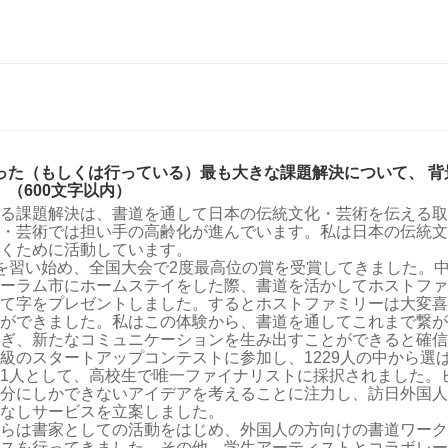
った（もしくは行っている）最も大きな課題解決について、 背
（600文字以内）
る課題解決は、書道を通して日本の伝統文化・芸術を伝える取
・芸術では担い手の高齢化が進んでいます。私は日本の伝統文
くために活動しています。
を習い始め、全国大会で2度最高位の賞を受賞してきました。中
ーラム市にホームステイをした際、書道を活かしてホストファ
て字をプレゼントしました。するとホストファミリーは大変喜
ができました。私はこの体験から、書道を通してこれまで繋が
ぎ、新たなコミュニケーションを生み出すことができると確信
級のスタートアップコンテストに参加し、1229人の中から選ば
1人として、高校生で唯一ファイナリストに採択されました。
分にしかできないアイデアを考えることに注力し、訪日外国人
なしサービスを立案しました。
らは書家としての活動をはじめ、外国人の方向けの書道ワーク
スを行ってきました。その他、学生アーティストとコラボレー