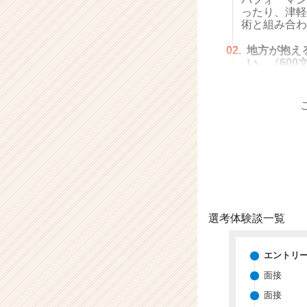
（C
ったり、津軽
h
術と組み合わ
e
e
02.
地方が抱え
r
い。（600
C
a
r
e
e
r）
選考体験談一覧
エントリ
面接
面接