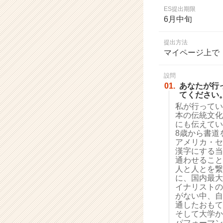
業
ES提出期限
か
6月中旬
ら
ス
提出方法
カ
マイページ上で
ウ
ト
設問
が
01.
あなたが行
届
てください。
く
私が行ってい
就
本の伝統文化
活
にも伝えてい
サ
8歳から書道
イ
アメリカ・セ
漢字にする当
ト
通わせること
チ
人と人とを繋
ア
に、国内最大
キ
イナリストの
ャ
がない中、自
リ
通したおもて
そして大学か
ア
パフォーマン