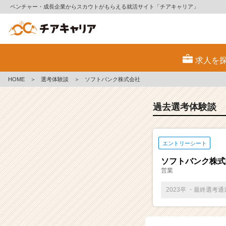
ベンチャー・成長企業からスカウトがもらえる就活サイト「チアキャリア」
E
S・
求人を
選
考
HOME
＞
選考体験談
＞
ソフトバンク株式会社
体
験
談
過去選考体験談
一
覧
|
エントリーシート
ベ
ン
ソフトバンク株式
チ
営業
ャ
ー・
2023卒 ・最終選考
成
長
企