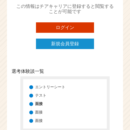
か
この情報はチアキャリアに登録すると閲覧する
ら
ことが可能です
ス
カ
ウ
ログイン
ト
が
新規会員登録
届
く
就
活
サ
選考体験談一覧
イ
ト
チ
エントリーシート
ア
テスト
キ
面接
ャ
リ
面接
ア
面接
（C
h