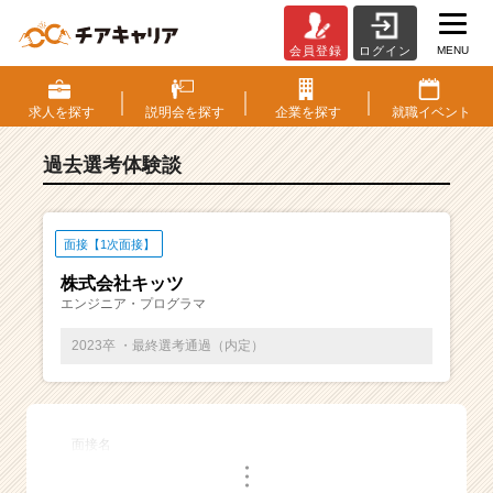
MENU
会員登録
ログイン
E
S・
選
求人を
探す
説明会を
探す
企業を
探す
就職
イベント
考
体
過去選考体験談
験
談
一
覧
面接【1次面接】
|
株式会社キッツ
ベ
エンジニア・プログラマ
ン
チ
2023卒 ・最終選考通過（内定）
ャ
ー・
成
長
面接名
企
・
業
・
・