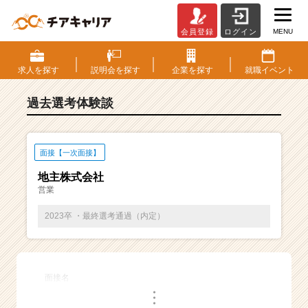
MENU
会員登録
ログイン
E
S・
選
求人を
探す
説明会を
探す
企業を
探す
就職
イベント
考
体
過去選考体験談
験
談
一
覧
面接【一次面接】
|
地主株式会社
ベ
営業
ン
チ
2023卒 ・最終選考通過（内定）
ャ
ー・
成
長
面接名
企
・
業
・
・