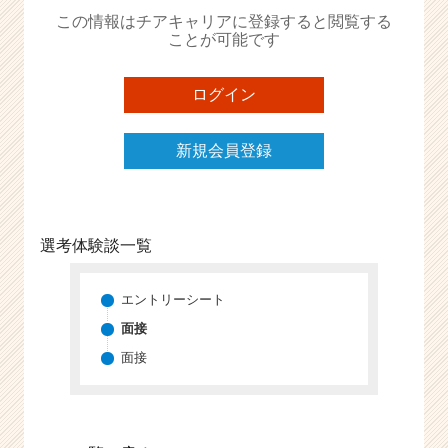
か
この情報はチアキャリアに登録すると閲覧する
ら
ことが可能です
ス
カ
ウ
ログイン
ト
が
新規会員登録
届
く
就
活
サ
選考体験談一覧
イ
ト
チ
エントリーシート
ア
面接
キ
面接
ャ
リ
ア
（C
h