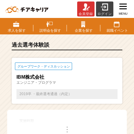
MENU
会員登録
ログイン
E
S・
選
求人を
探す
説明会を
探す
企業を
探す
就職
イベント
考
体
過去選考体験談
験
談
一
覧
グループワーク・ディスカッション
|
IBM株式会社
ベ
エンジニア・プログラマ
ン
チ
2019卒 ・最終選考通過（内定）
ャ
ー・
成
長
実施時期
企
・
業
・
・