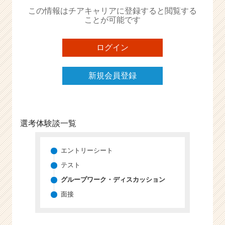
か
この情報はチアキャリアに登録すると閲覧する
ら
ことが可能です
ス
カ
ウ
ログイン
ト
が
新規会員登録
届
く
就
活
サ
選考体験談一覧
イ
ト
チ
エントリーシート
ア
テスト
キ
グループワーク・ディスカッション
ャ
リ
面接
ア
（C
h