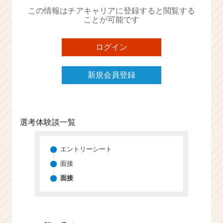
か
この情報はチアキャリアに登録すると閲覧する
ら
ことが可能です
ス
カ
ウ
ログイン
ト
が
新規会員登録
届
く
就
活
サ
選考体験談一覧
イ
ト
チ
エントリーシート
ア
面接
キ
面接
ャ
リ
ア
（C
h