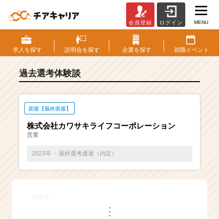
MENU
会員登録
ログイン
E
S・
選
求人を
探す
説明会を
探す
企業を
探す
就職
イベント
考
体
過去選考体験談
験
談
一
覧
面接【最終面接】
|
株式会社カワサキライフコーポレーション
ベ
営業
ン
チ
2023卒 ・最終選考通過（内定）
ャ
ー・
成
長
面接名
企
・
業
・
・