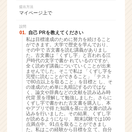
か
提出方法
ら
マイページ上で
ス
カ
ウ
設問
01.
自己 PRを教えてください
ト
が
私は目標達成のために努力を続けること
ができます。大学で歴史を学んでおり、
届
その中で 古文書を読む講義がありまし
く
た。古文書は「くずし字」と言われる江
就
戸時代の文字で書か れているのですが、
活
全く読めず講義についていくことが出来
サ
ませんでした。そこで私は 「くずし字を
イ
完璧に読むことができること」「テスト
で80点以上を取ること」を目標と し、そ
ト
の達成のため単に丸暗記するのではな
チ
く、論文や辞典などの文献を読み込み時
ア
代背 景を理解して勉強しました。さらに
キ
くずし字で書かれた古文書を購入し、本
ャ
やアプリで得 た知識を基に古文書の読み
リ
込みを行いました。その結果、くずし字
が読めるようになり、 期末試験では100
ア
点満点中、91点を取ることができまし
（C
た。私はこの経験から目標を立 て、自分
h