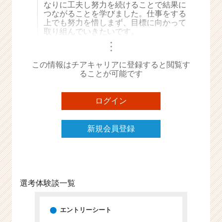
なりに工夫し努力を続けることで結果に
e
つながることを学びました。仕事をする
e
上でも努力を惜しまず、目標に向かって
r
取り組んでいきたいです。
C
・
・
・
a
r
この情報はチアキャリアに登録すると閲覧す
e
ることが可能です
e
r）
ログイン
新規会員登録
選考体験談一覧
エントリーシート