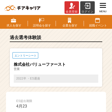
MENU
会員登録
ログイン
E
S・
選
求人を
探す
説明会を
探す
企業を
探す
就職
イベント
考
体
過去選考体験談
験
談
一
覧
エントリーシート
|
株式会社バリューファースト
ベ
営業
ン
チ
2022卒 ・ES通過
ャ
ー・
成
長
ES提出期限
企
4月23
業