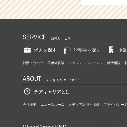
（C
h
e
e
r
C
SERVICE
a
就職サービス
r
e
求人を探す
説明会を探す
企業
e
r）
就活ノウハウ
選考体験談
スペシャルコンテンツ
就活相談
ABOUT
チアキャリアについて
チアキャリアとは
会社概要
ニュースルーム
メディア出演・掲載
プライバシー