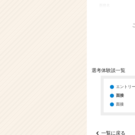
業
面接名
か
ら
ス
カ
ウ
ト
が
届
く
就
選考体験談一覧
活
サ
イ
エントリ
ト
面接
チ
面接
ア
キ
ャ
リ
ア
一覧に戻る