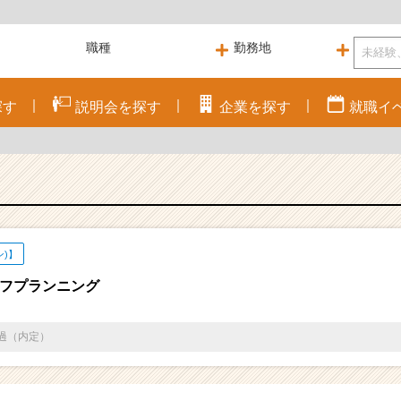
探す
説明会を
探す
企業を
探す
就職
イ
ン)】
フプランニング
通過（内定）