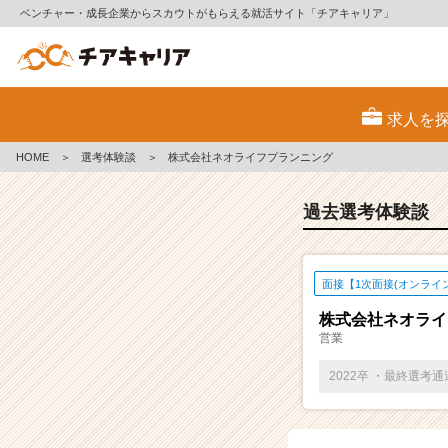
ベンチャー・成長企業からスカウトがもらえる就活サイト「チアキャリア」
E
S・
求人を
選
考
HOME
＞
選考体験談
＞
株式会社ネオライフプランニング
体
験
談
過去選考体験談
一
覧
|
面接【1次面接(オンライ
ベ
ン
株式会社ネオライ
チ
営業
ャ
ー・
2022卒 ・最終選考
成
長
企