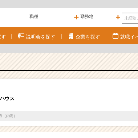
探す
説明会を
探す
企業を
探す
就職
イ
ハウス
通過（内定）