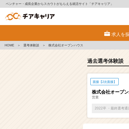
ベンチャー・成長企業からスカウトがもらえる就活サイト「チアキャリア」
E
S・
求人を
選
考
HOME
＞
選考体験談
＞
株式会社オープンハウス
体
験
談
過去選考体験談
一
覧
|
面接【2次面接】
ベ
ン
株式会社オープン
チ
営業
ャ
ー・
2022卒 ・最終選考
成
長
企