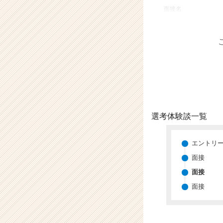
業
面接名
か
ら
ス
カ
ウ
ト
が
届
く
就
選考体験談一覧
活
サ
イ
エントリ
ト
面接
チ
面接
ア
キ
面接
ャ
リ
ア