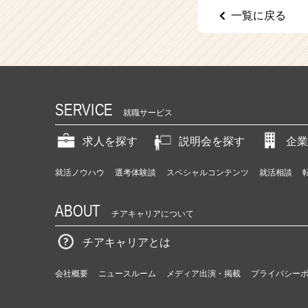
（C
一覧に戻る
h
e
e
r
C
a
r
SERVICE
就職サービス
e
e
求人を探す
説明会を探す
企業
r）
就活ノウハウ
選考体験談
スペシャルコンテンツ
就活相談
ABOUT
チアキャリアについて
チアキャリアとは
会社概要
ニュースルーム
メディア出演・掲載
プライバシー