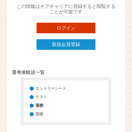
か
この情報はチアキャリアに登録すると閲覧する
ら
ことが可能です
ス
カ
ウ
ログイン
ト
が
新規会員登録
届
く
就
活
サ
選考体験談一覧
イ
ト
チ
エントリーシート
ア
テスト
キ
面接
ャ
リ
面接
ア
（C
h