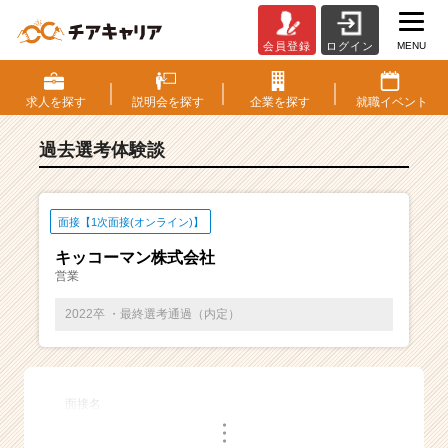
MENU
会員登録
ログイン
E
S・
選
求人を
探す
説明会を
探す
企業を
探す
就職
イベント
考
体
過去選考体験談
験
談
一
覧
面接【1次面接(オンライン)】
|
キッコーマン株式会社
ベ
営業
ン
チ
2022卒 ・最終選考通過（内定）
ャ
ー・
成
長
面接名
企
・
業
・
・