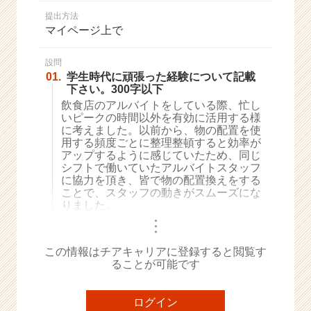
か
提出方法
ら
マイページ上で
ス
カ
ウ
設問
01.
学生時代に頑張った経験について記載
ト
下さい。300字以下
が
飲食店のアルバイトをしている際、忙し
届
いピークの時間以外を有効に活用する様
く
に考えました。以前から、物の配置を使
就
用する頻度ごとに整理整頓すると効率が
活
アップするように感じていたため、同じ
サ
シフトで働いていたアルバイトスタッフ
イ
に協力を頂き、皆で物の配置換えをする
ことで、スタッフの動きがスムーズにな
ト
りました。
チ
・
ア
・
・
キ
この情報はチアキャリアに登録すると閲覧す
ャ
ることが可能です
リ
ア
（C
ログイン
h