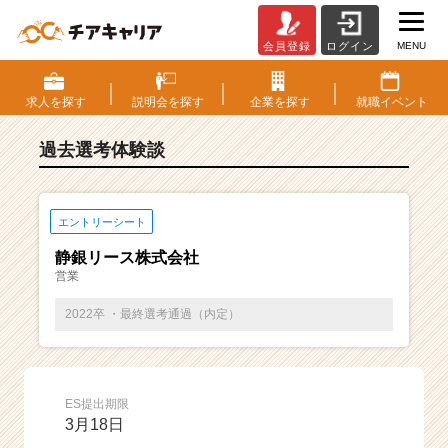
MENU
会員登録
ログイン
E
S・
選
求人を
探す
説明会を
探す
企業を
探す
就職
イベント
考
体
過去選考体験談
験
談
一
覧
エントリーシート
|
静銀リース株式会社
ベ
営業
ン
チ
2022卒 ・最終選考通過（内定）
ャ
ー・
成
長
ES提出期限
企
3月18日
業