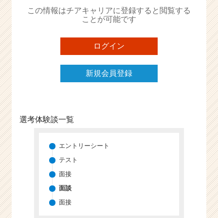
か
この情報はチアキャリアに登録すると閲覧する
ら
ことが可能です
ス
カ
ウ
ログイン
ト
が
新規会員登録
届
く
就
活
サ
選考体験談一覧
イ
ト
チ
エントリーシート
ア
テスト
キ
面接
ャ
リ
面談
ア
面接
（C
h