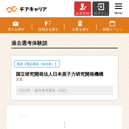
MENU
会員登録
ログイン
E
S・
選
求人を
探す
説明会を
探す
企業を
探す
就職
イベント
考
体
過去選考体験談
験
談
一
覧
面談【電話面談（仮名称）】
|
国立研究開発法人日本原子力研究開発機構
ベ
営業
ン
チ
2022卒 ・最終選考通過（内定）
ャ
ー・
成
長
面接名
企
・
業
・
・