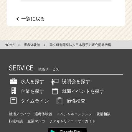
e
e
r
一覧に戻る
C
a
r
e
HOME
＞
選考体験談
＞
国立研究開発法人日本原子力研究開発機構
e
r）
SERVICE
就職サービス
求人を探す
説明会を探す
企業を探す
就職イベントを探す
タイムライン
適性検査
就活ノウハウ
選考体験談
スペシャルコンテンツ
就活相談
転職相談
企業マンガ
チアキャリアユーザーガイド