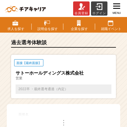
MENU
会員登録
ログイン
E
S・
選
求人を
探す
説明会を
探す
企業を
探す
就職
イベント
考
体
過去選考体験談
験
談
一
覧
面接【最終面接】
|
サトーホールディングス株式会社
ベ
営業
ン
チ
2022卒 ・最終選考通過（内定）
ャ
ー・
成
長
面接名
企
・
業
・
・