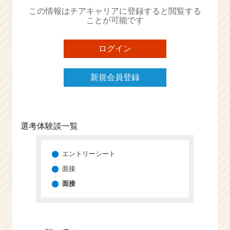
か
この情報はチアキャリアに登録すると閲覧する
ら
ことが可能です
ス
カ
ウ
ログイン
ト
が
新規会員登録
届
く
就
活
サ
選考体験談一覧
イ
ト
チ
エントリーシート
ア
面接
キ
面接
ャ
リ
ア
（C
h