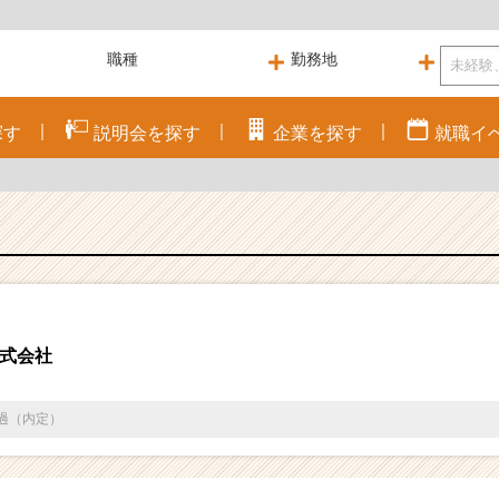
探す
説明会を
探す
企業を
探す
就職
イ
式会社
通過（内定）