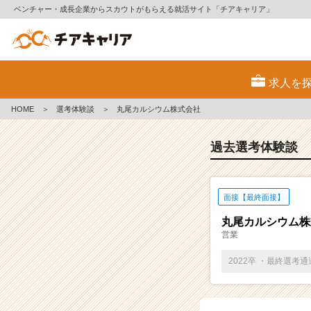
ベンチャー・成長企業からスカウトがもらえる就活サイト「チアキャリア」
E
S・
求人を
選
考
HOME
＞
選考体験談
＞
丸尾カルシウム株式会社
体
験
談
過去選考体験談
一
覧
|
面接【最終面接】
ベ
ン
丸尾カルシウム株
チ
営業
ャ
ー・
2022卒 ・最終選考
成
長
企