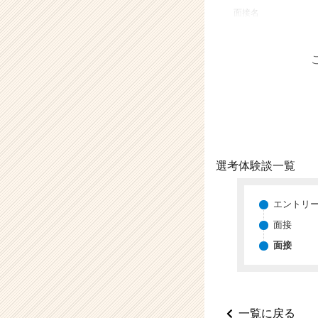
業
面接名
か
ら
ス
カ
ウ
ト
が
届
く
就
選考体験談一覧
活
サ
イ
エントリ
ト
面接
チ
面接
ア
キ
ャ
リ
ア
一覧に戻る