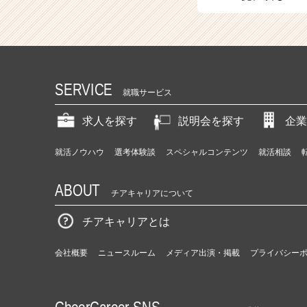
（C
h
e
e
r
C
SERVICE
a
就職サービス
r
e
求人を探す
説明会を探す
企業
e
r）
就活ノウハウ
選考体験談
スペシャルコンテンツ
就活相談
ABOUT
チアキャリアについて
チアキャリアとは
会社概要
ニュースルーム
メディア出演・掲載
プライバシー