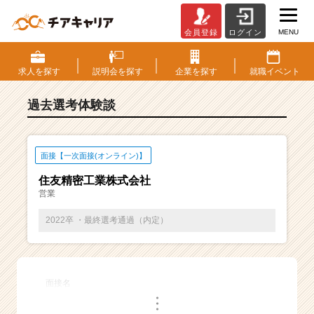
MENU
会員登録
ログイン
E
S・
選
求人を
探す
説明会を
探す
企業を
探す
就職
イベント
考
体
過去選考体験談
験
談
一
覧
面接【一次面接(オンライン)】
|
住友精密工業株式会社
ベ
営業
ン
チ
2022卒 ・最終選考通過（内定）
ャ
ー・
成
長
面接名
企
・
業
・
・