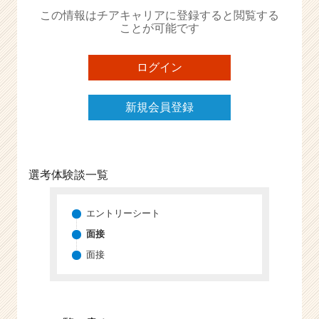
か
この情報はチアキャリアに登録すると閲覧する
ら
ことが可能です
ス
カ
ウ
ログイン
ト
が
新規会員登録
届
く
就
活
サ
選考体験談一覧
イ
ト
チ
エントリーシート
ア
面接
キ
面接
ャ
リ
ア
（C
h