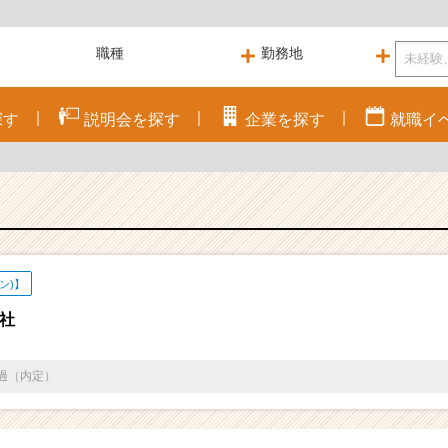
探す
説明会を
探す
企業を
探す
就職
イ
ン)】
社
通過（内定）