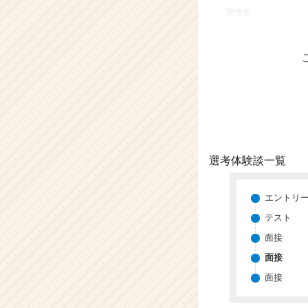
業
面接名
か
ら
ス
カ
ウ
ト
が
届
く
就
選考体験談一覧
活
サ
イ
エントリ
ト
テスト
チ
面接
ア
キ
面接
ャ
面接
リ
ア