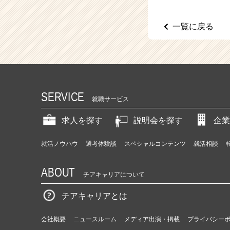
（C
h
e
一覧に戻る
e
r
C
a
r
e
SERVICE
e
就職サービス
r）
求人を探す
説明会を探す
企業
就活ノウハウ
選考体験談
スペシャルコンテンツ
就活相談
ABOUT
チアキャリアについて
チアキャリアとは
会社概要
ニュースルーム
メディア出演・掲載
プライバシー