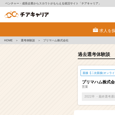
ベンチャー・成長企業からスカウトがもらえる就活サイト「チアキャリア」
E
S・
求人を
選
考
HOME
＞
選考体験談
＞
プリマハム株式会社
体
験
談
過去選考体験談
一
覧
|
面接【二次面接(オンライ
ベ
ン
プリマハム株式会
チ
営業
ャ
ー・
2022卒 ・最終選考
成
長
企