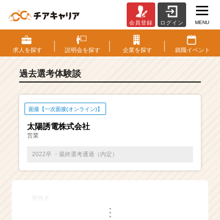
MENU
会員登録
ログイン
E
S・
選
求人を
探す
説明会を
探す
企業を
探す
就職
イベント
考
体
過去選考体験談
験
談
一
覧
面接【一次面接(オンライン)】
|
太陽誘電株式会社
ベ
営業
ン
チ
2022卒 ・最終選考通過（内定）
ャ
ー・
成
長
面接名
企
・
業
・
・