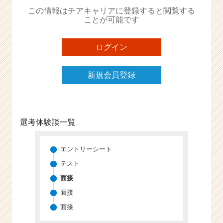
か
この情報はチアキャリアに登録すると閲覧する
ら
ことが可能です
ス
カ
ウ
ログイン
ト
が
新規会員登録
届
く
就
活
サ
選考体験談一覧
イ
ト
チ
エントリーシート
ア
テスト
キ
面接
ャ
リ
面接
ア
面接
（C
h