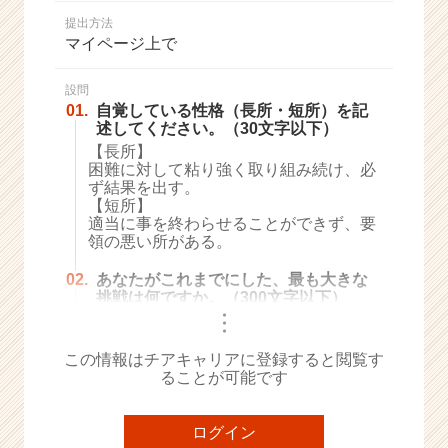
か
提出方法
ら
マイページ上で
ス
カ
ウ
設問
01.
自覚している性格（長所・短所）を記
ト
述してください。（30文字以下）
が
【長所】
届
困難に対して粘り強く取り組み続け、必
く
ず結果を出す。
就
【短所】
活
適当に事を終わらせることができず、要
サ
領の悪い所がある。
イ
ト
02.
あなたがこれまでにした、最も大きな
挑戦は何ですか。（300文字以下）
チ
・
ア
・
・
キ
この情報はチアキャリアに登録すると閲覧す
ャ
ることが可能です
リ
ア
（C
ログイン
h