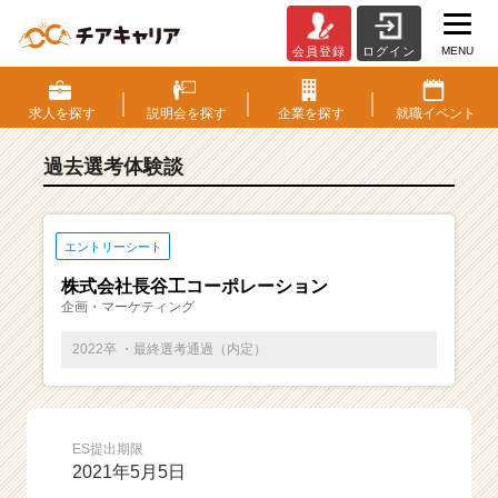
MENU
会員登録
ログイン
E
S・
選
求人を
探す
説明会を
探す
企業を
探す
就職
イベント
考
体
過去選考体験談
験
談
一
覧
エントリーシート
|
株式会社長谷工コーポレーション
ベ
企画・マーケティング
ン
チ
2022卒 ・最終選考通過（内定）
ャ
ー・
成
長
ES提出期限
企
2021年5月5日
業