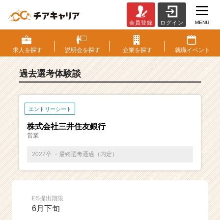
MENU
会員登録
ログイン
E
S・
選
求人を
探す
説明会を
探す
企業を
探す
就職
イベント
考
体
過去選考体験談
験
談
一
覧
エントリーシート
|
株式会社三井住友銀行
ベ
営業
ン
チ
2022卒 ・最終選考通過（内定）
ャ
ー・
成
長
ES提出期限
企
6月下旬
業