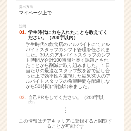
か
提出方法
ら
マイページ上で
ス
カ
ウ
設問
01.
学生時代に力を入れたことを教えてく
ト
ださい。（200字以内）
が
学生時代の飲食店のアルバイトにてアル
届
バイトスタッフのシフト管理を任されま
く
した。30人のアルバイトスタッフのシフ
就
ト時間が合計100時間と長く課題とされ
活
たことから削減に取り組みました。１日
サ
当たりの最適なスタッフ数を皆で話し合
イ
った上で効率性を重視した結果30人のア
ルバイトスタッフの希望時間を配慮しな
ト
がら50時間に削減出来ました。
チ
ア
02.
自己PRをしてください。（200字以
キ
内）
ャ
・
・
リ
・
ア
この情報はチアキャリアに登録すると閲覧す
（C
ることが可能です
h