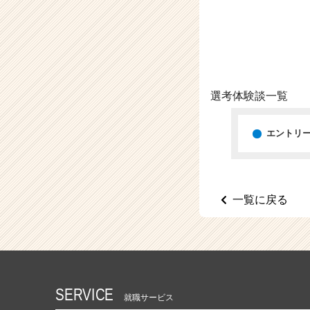
（C
h
e
e
r
C
a
選考体験談一覧
r
e
e
エントリ
r）
一覧に戻る
SERVICE
就職サービス