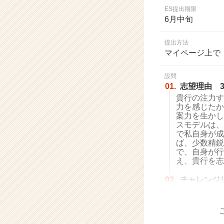
業
ES提出期限
か
6月中旬
ら
ス
提出方法
カ
マイページ上で
ウ
ト
設問
が
01.
志望理由 3
届
貴行の注力す
く
力を感じたか
就
案力を生かし
活
スモデルは、
サ
で私自身が成
イ
ば、少数精鋭
で、自身が行
ト
え、貴行を志
チ
ア
02.
チャレンジ
キ
ャ
リ
ア