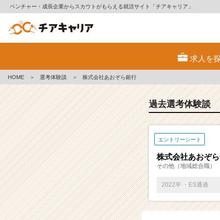
ベンチャー・成長企業からスカウトがもらえる就活サイト「チアキャリア」
E
S・
求人を
選
考
HOME
＞
選考体験談
＞
株式会社あおぞら銀行
体
験
談
過去選考体験談
一
覧
|
エントリーシート
ベ
ン
株式会社あおぞら
チ
その他（地域総合職）
ャ
ー・
2022卒 ・ES通過
成
長
企