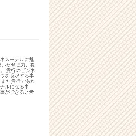
ネスモデルに魅
磨いた傾聴力、提
。 貴行のビジネ
ウを吸収する事
 また貴行であれ
ナルになる事
事ができると考