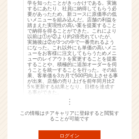
学を知ったことがきっかけである。実施
e
するにあたり、社員に納得してもらう必
e
要があったため、新コースに原価率の低
r
いメニューを組み込んだ。店舗の利益を
踏まえた実現性の高い案を提案すること
C
で納得を得ることができた。これにより
a
以前は①が②より約2倍売れていたが、
r
実施後は②が3つの中で一番売れるよう
e
になった。これ以外にも単価の高いメニ
e
ューをお客様に注文してもらうためメニ
r）
ューのレイアウトを変更することを提案
することや、積極的に追加オーダーを伺
うことを統一することを行った。その結
果、客単価を3カ月で500円向上させる事
が出来、店舗の売り上げを前年同月比2
5％更新する結果となり、目標を達成す
る事ができた。
・
・
・
この情報はチアキャリアに登録すると閲覧す
ることが可能です
ログイン