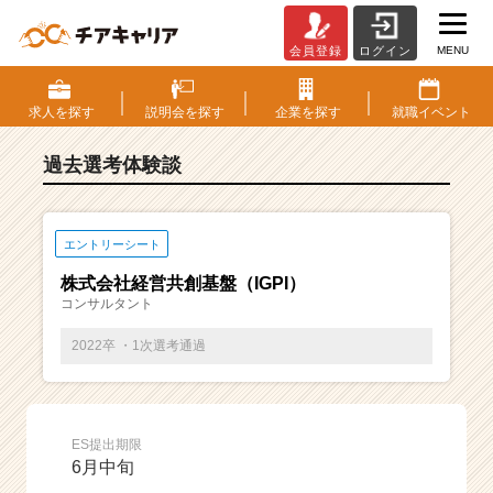
MENU
会員登録
ログイン
E
S・
選
求人を
探す
説明会を
探す
企業を
探す
就職
イベント
考
体
過去選考体験談
験
談
一
覧
エントリーシート
|
株式会社経営共創基盤（IGPI）
ベ
コンサルタント
ン
チ
2022卒 ・1次選考通過
ャ
ー・
成
長
ES提出期限
企
6月中旬
業