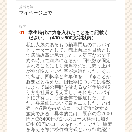
か
提出方法
ら
マイページ上で
ス
カ
ウ
設問
01.
学生時代に力を入れたことをご記載く
ト
ださい。（400～600文字以内）
が
私は人気のあるもつ鍋専門店のアルバイ
届
トリーダーとして、売上向上を目標とし
く
て店舗改革に尽力した。人気店なので予
就
約の時点で満席になるが、回転数が固定
活
されることにより満席率の割に売り上げ
サ
が伸び悩んでいた事が課題だった。そこ
イ
で私は、回転率と客単価を上げることが
必要だと考えた。回転率については客数
ト
によって席の時間を変えるなど予約の取
チ
り方を社員と考え直し、それをアルバイ
ア
トに共有し、店舗全体で徹底した。ま
キ
た、客単価について最も工夫したことは
ャ
売上の7割を占めるコース料理に対する
リ
施策である。具体的には、既存の①2600
円と②3400円の2つのコース料理に加え
ア
③4400円のコースを作ったことだ。施策
（C
を考える際に松竹梅方式という行動経済
h