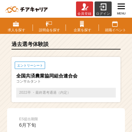
MENU
会員登録
ログイン
E
S・
選
求人を
探す
説明会を
探す
企業を
探す
就職
イベント
考
体
過去選考体験談
験
談
一
覧
エントリーシート
|
全国共済農業協同組合連合会
ベ
コンサルタント
ン
チ
2022卒 ・最終選考通過（内定）
ャ
ー・
成
長
ES提出期限
企
6月下旬
業