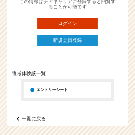
この情報はチアキャリアに登録すると閲覧す
e
ることが可能です
e
r
ログイン
C
a
r
新規会員登録
e
e
r）
選考体験談一覧
エントリーシート
一覧に戻る