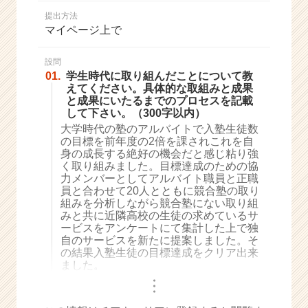
か
提出方法
ら
マイページ上で
ス
カ
ウ
設問
01.
学生時代に取り組んだことについて教
ト
えてください。具体的な取組みと成果
が
と成果にいたるまでのプロセスを記載
届
して下さい。（300字以内）
く
大学時代の塾のアルバイトで入塾生徒数
就
の目標を前年度の2倍を課されこれを自
活
身の成長する絶好の機会だと感じ粘り強
サ
く取り組みました。目標達成のための協
イ
力メンバーとしてアルバイト職員と正職
員と合わせて20人とともに競合塾の取り
ト
組みを分析しながら競合塾にない取り組
チ
みと共に近隣高校の生徒の求めているサ
ア
ービスをアンケートにて集計した上で独
キ
自のサービスを新たに提案しました。そ
ャ
の結果入塾生徒の目標達成をクリア出来
リ
ました。
ア
・
・
・
（C
h