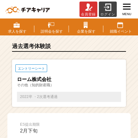
MENU
会員登録
ログイン
E
S・
選
求人を
探す
説明会を
探す
企業を
探す
就職
イベント
考
体
過去選考体験談
験
談
一
覧
エントリーシート
|
ローム株式会社
ベ
その他（知的財産職）
ン
チ
2022卒 ・2次選考通過
ャ
ー・
成
長
ES提出期限
企
2月下旬
業