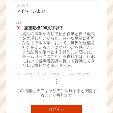
か
提出方法
ら
マイページ上で
ス
カ
ウ
設問
01.
志望動機200文字以下
ト
が
貴社の事業を通じて社会貢献と自己成長
を実現したいからだ。豊かな生活に不可
届
欠な半導体事業において、世界的規模で
く
社会を支えることにやりがいを感じた。
就
また品質を第一とする目的に共感した。
活
チームワークにこだわる貴社では、組織
サ
において当事者意識を持って行動してき
イ
た私は貢献できると考える。
ト
02.
長所を入力して下さい。20文字以下
チ
・
ア
・
・
キ
この情報はチアキャリアに登録すると閲覧す
ャ
ることが可能です
リ
ア
（C
ログイン
h