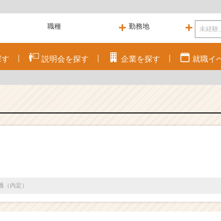
探す
説明会を
探す
企業を
探す
就職
イ
通過（内定）