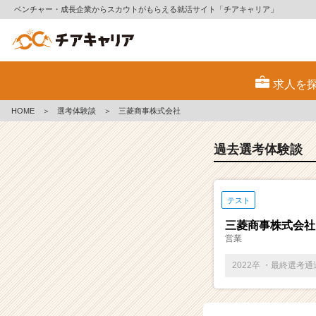
ベンチャー・成長企業からスカウトがもらえる就活サイト「チアキャリア」
E
S・
求人を
選
考
HOME
＞
選考体験談
＞
三菱商事株式会社
体
験
談
過去選考体験談
一
覧
|
テスト
ベ
ン
三菱商事株式会社
チ
営業
ャ
ー・
2022卒 ・最終選考
成
長
企