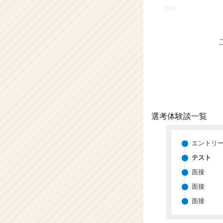
業
種別
か
ら
ス
カ
ウ
ト
が
届
く
就
選考体験談一覧
活
サ
イ
エントリ
ト
テスト
チ
面接
ア
キ
面接
ャ
面接
リ
ア