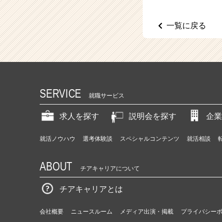
（C
h
e
一覧に戻る
e
r
C
a
r
e
SERVICE
e
就職サービス
r）
求人を探す
説明会を探す
企業
就活ノウハウ
選考体験談
スペシャルコンテンツ
就活相談
ABOUT
チアキャリアについて
チアキャリアとは
会社概要
ニュースルーム
メディア出演・掲載
プライバシー