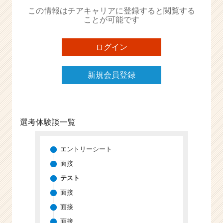
か
この情報はチアキャリアに登録すると閲覧する
ら
ことが可能です
ス
カ
ウ
ログイン
ト
が
新規会員登録
届
く
就
活
サ
選考体験談一覧
イ
ト
チ
エントリーシート
ア
面接
キ
テスト
ャ
リ
面接
ア
面接
（C
面接
h