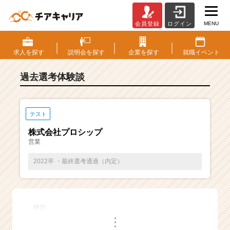
MENU
会員登録
ログイン
E
S・
選
求人を
探す
説明会を
探す
企業を
探す
就職
イベント
考
体
過去選考体験談
験
談
一
覧
テスト
|
株式会社プロシップ
ベ
営業
ン
チ
2022卒 ・最終選考通過（内定）
ャ
ー・
成
長
種別
企
・
業
・
・