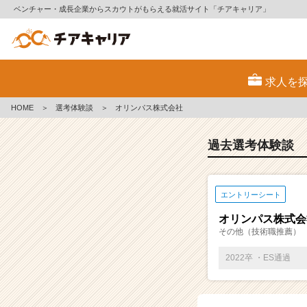
ベンチャー・成長企業からスカウトがもらえる就活サイト「チアキャリア」
E
S・
求人を
選
考
HOME
＞
選考体験談
＞
オリンパス株式会社
体
験
談
過去選考体験談
一
覧
|
エントリーシート
ベ
ン
オリンパス株式会
チ
その他（技術職推薦）
ャ
ー・
2022卒 ・ES通過
成
長
企