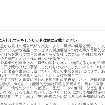
に入社して何をしたいか具体的に記載ください
点から貴社の経営戦略を支え、より「世界の健康と安心」に貢
たい。技術や製品・サービスに付加価値をつける事が長期的な
それらを通じて世界の健康と豊かな社会の実現が可能になると
番の資本」という強い思いがあるからだ。
や多様性が尊重され、時代の流れも早く、価値あるものが不確
ら私は関わりたい事業にこだわりはない。また、4つのコア技
った価値を生み出し続けたい。決して事業を目的にはせず、あ
段で「世界の健康と安心」という目標を果たす。
全ての技術と事業に関われる知的財産業務をしたい。法律知識
ら学び、ゆくゆくは能動的な知財戦略を実現する。現在「医療
療」「情報のクラウド管理」「医療データの解析」など生活ス
がある。よって新たなシステムやサービスに対して知的財産の
複雑化してくと思う。技術発展のためにもそれらを知的財産の
貴社の経営戦略を支えることを通じて「世界の健康と安心」を