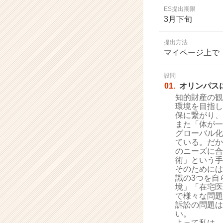
業
ES提出期限
か
3月下旬
ら
ス
提出方法
カ
マイページ上で
ウ
ト
設問
が
01.
オリンパス
届
知的財産の観
く
環境を目指し
就
保に繋がり、
活
また「体が一
サ
グローバル化
イ
ている。だか
のニーズに合
ト
術」という手
チ
そのためには
ア
識の3つを自
キ
境」「在宅医
ャ
で様々な問題
リ
訴訟の問題は
い。
ア
よって私は、