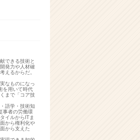
献できる技術と
開発力や人材確
考えるからだ。
実なものになっ
術を用いて時代
くまで「コア技
・語学・技術知
従事者の労働環
タイルからITま
面から権利化や
面から支えた
実現できる知的