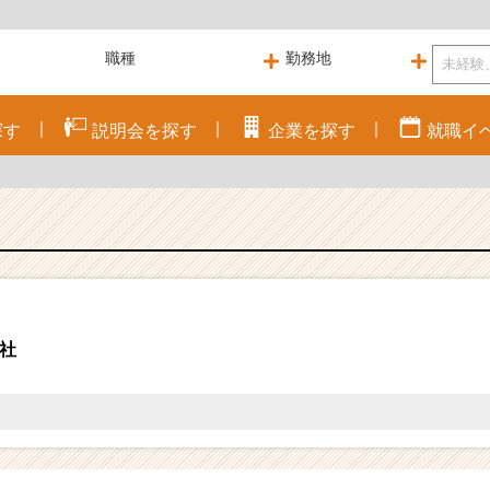
探す
説明会を
探す
企業を
探す
就職
イ
社