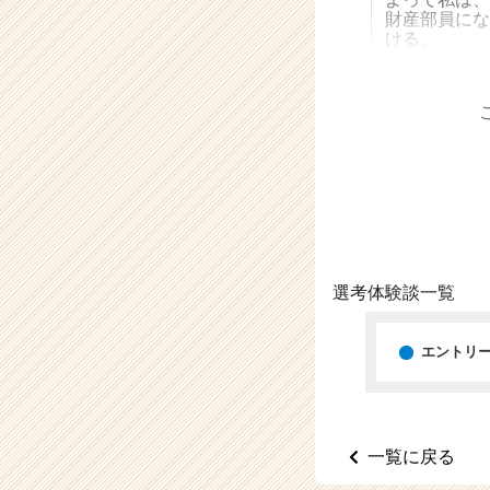
（C
財産部員にな
h
ける。
e
e
r
C
a
r
e
e
r）
選考体験談一覧
エントリ
一覧に戻る